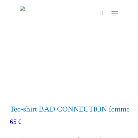
Skip
Menu
to
main
content
Tee-shirt BAD CONNECTION femme
65
€