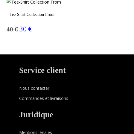
était :
est :
50 €.
30 €.
Choix Des Options
Tee-Shirt Collection From
30
€
40
€
Le
Le
prix
prix
initial
actuel
était :
est :
40 €.
30 €.
Service client
Nous contacter
Commandes et livraisons
Juridique
Mentions légales