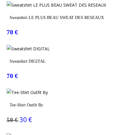
Choix Des Options
Sweatshirt LE PLUS BEAU SWEAT DES RESEAUX
70
€
Choix Des Options
Sweatshirt DIGITAL
70
€
Choix Des Options
Tee-Shirt Outfit By
30
€
50
€
Le
Le
prix
prix
initial
actuel