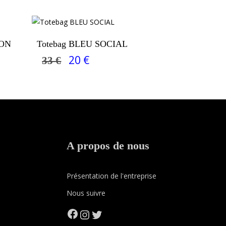
Ajouter Au Panier
ION
Totebag BLEU SOCIAL
20
€
33
€
Le
Le
prix
prix
initial
actuel
était :
est :
33 €.
20 €.
A propos de nous
Présentation de l'entreprise
Nous suivre
Facebook
Instagram
Twitter