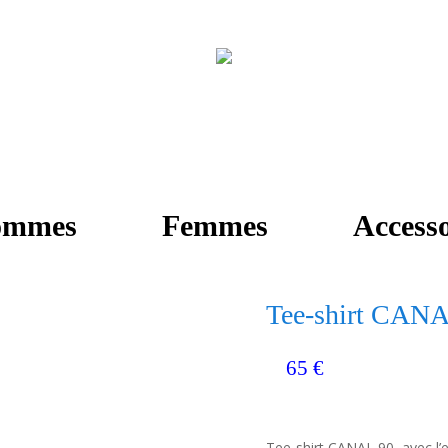
ommes
Femmes
Accesso
Tee-shirt CAN
65
€
Tee-shirt CANAL 90, avec l