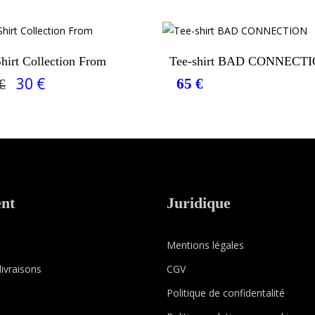
Choix Des Options
Choix Des Options
hirt Collection From
Tee-shirt BAD CONNECT
30
€
65
€
€
Le
Le
prix
prix
initial
actuel
était :
est :
40 €.
30 €.
ent
Juridique
Mentions légales
ivraisons
CGV
Politique de confidentalité