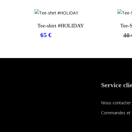
Choix Des Options
Tee-shirt #HOLIDAY
Tee-S
65
€
40
Service cli
Nous contacter
Commandes et l