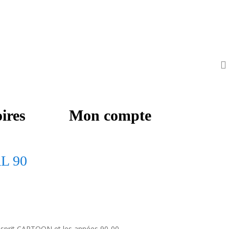
ires
Mon compte
AL 90
’esprit CARTOON et les années 90-00.