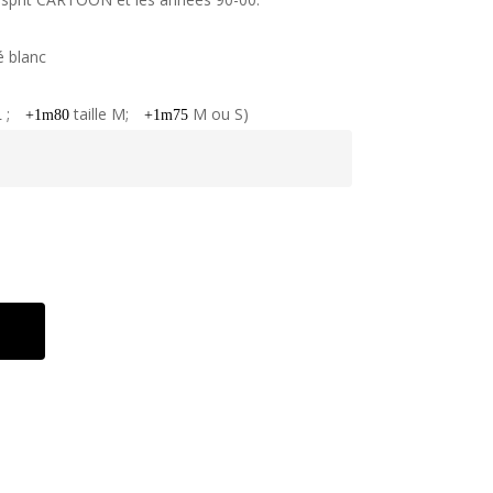
é blanc
L ;
taille M;
M ou S)
+1m80
+1m75