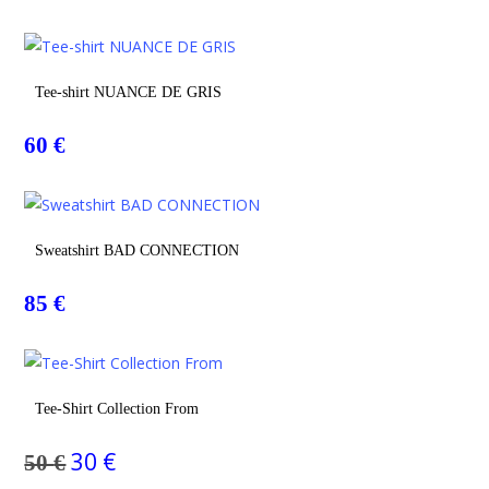
Choix Des Options
Tee-shirt NUANCE DE GRIS
60
€
Choix Des Options
Sweatshirt BAD CONNECTION
85
€
Choix Des Options
Tee-Shirt Collection From
30
€
50
€
Le
Le
prix
prix