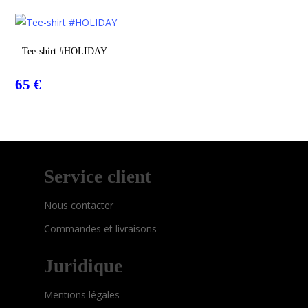
initial
actuel
était :
est :
50 €.
30 €.
Choix Des Options
Tee-shirt #HOLIDAY
65
€
Service client
Nous contacter
Commandes et livraisons
Juridique
Mentions légales