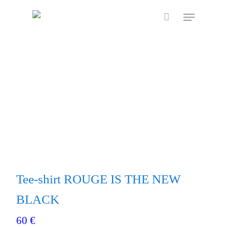
Skip
Menu
to
main
content
Tee-shirt ROUGE IS THE NEW
BLACK
60
€