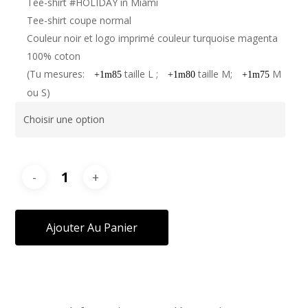
Tee-shirt #HOLIDAY in Miami
Tee-shirt coupe normal
Couleur noir et logo imprimé couleur turquoise magenta
100% coton
(Tu mesures:
taille L ;
taille M;
M
+1m85
+1m80
+1m75
ou S)
Ajouter Au Panier