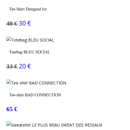
Choix Des Options
Tee-Shirt Designed for
30
€
40
€
Le
Le
prix
prix
initial
actuel
était :
est :
40 €.
30 €.
Ajouter Au Panier
Totebag BLEU SOCIAL
20
€
33
€
Le
Le
prix
prix
initial
actuel
était :
est :
33 €.
20 €.
Choix Des Options
Tee-shirt BAD CONNECTION
65
€