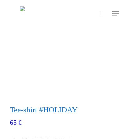
Skip
Menu
to
main
content
Tee-shirt #HOLIDAY
65
€