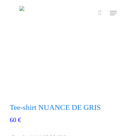
Skip
Menu
to
main
content
Tee-shirt NUANCE DE GRIS
60
€