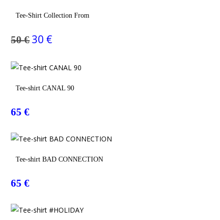
Choix Des Options
Tee-Shirt Collection From
30
€
50
€
Le
Le
prix
prix
initial
actuel
était :
est :
50 €.
30 €.
Choix Des Options
Tee-shirt CANAL 90
65
€
Choix Des Options
Tee-shirt BAD CONNECTION
65
€