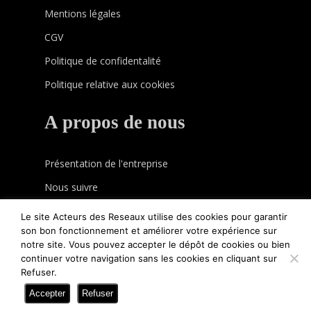
Mentions légales
CGV
Politique de confidentalité
Politique relative aux cookies
A propos de nous
Présentation de l'entreprise
Nous suivre
Facebook
Instagram
Twitter
Le site Acteurs des Reseaux utilise des cookies pour garantir
son bon fonctionnement et améliorer votre expérience sur
notre site. Vous pouvez accepter le dépôt de cookies ou bien
continuer votre navigation sans les cookies en cliquant sur
© 2026 Acteurs des reseaux. Boutique en ligne
Refuser.
conçue par Batinaco
Accepter
Refuser