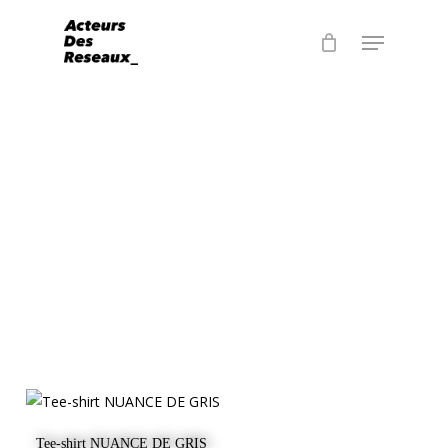
Skip
Menu
to
main
content
Choix Des Options
Tee-shirt NUANCE DE GRIS